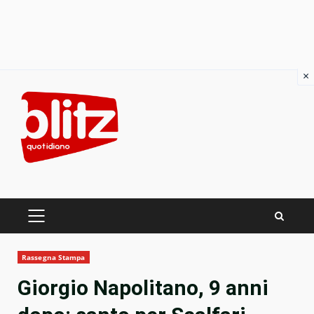
×
Skip
to
content
PRIMARY
MENU
Rassegna Stampa
Giorgio Napolitano, 9 anni