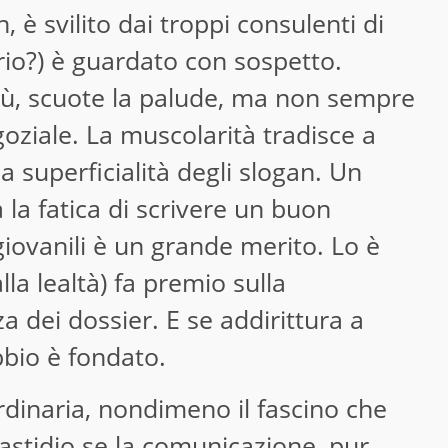
 è svilito dai troppi consulenti di
lrio?) è guardato con sospetto.
tù, scuote la palude, ma non sempre
goziale. La muscolarità tradisce a
la superficialità degli slogan. Un
 la fatica di scrivere un buon
giovanili è un grande merito. Lo è
la lealtà) fa premio sulla
 dei dossier. E se addirittura a
bbio è fondato.
rdinaria, nondimeno il fascino che
astidio se la comunicazione, pur