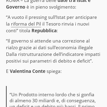
ROMA – La guerra delle
date tra Istat e
Governo
è in pieno svolgimento:
“A vuoto il pressing sull’Istat per anticipare
la
riforma del Pil
il Tesoro rinvia i nuovi
conti” titola
Repubblica
:
“Il governo si attende una correzione al
rialzo grazie ai dati sull’economia illegale
Dalla ristrutturazione dell’indicatore impatti
positivi sui parametri di debito e deficit”.
E
Valentina Conte
spiega:
“Un
Prodotto interno lordo
che si gonfia
di almeno 30 miliardi e, di conseguenza,
un deficit e un debito più bassi. Il primo