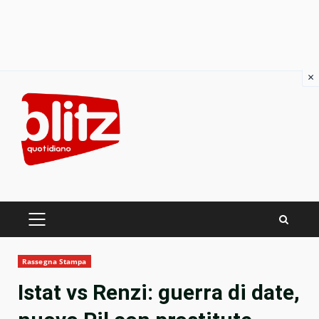
×
Skip
to
content
PRIMARY
MENU
Rassegna Stampa
Istat vs Renzi: guerra di date,