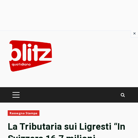
×
Skip
to
content
PRIMARY
MENU
Rassegna Stampa
La Tributaria sui Ligresti “In