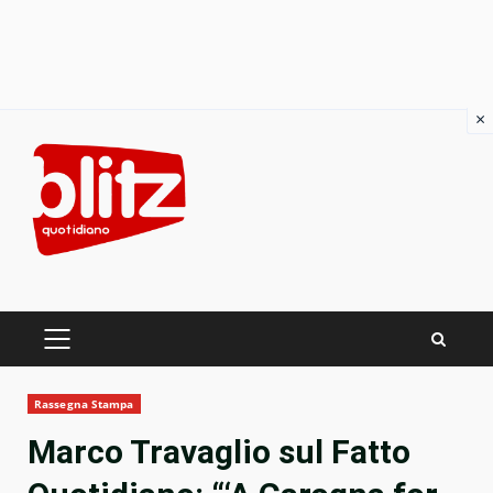
×
Skip
to
content
PRIMARY
MENU
Rassegna Stampa
Marco Travaglio sul Fatto