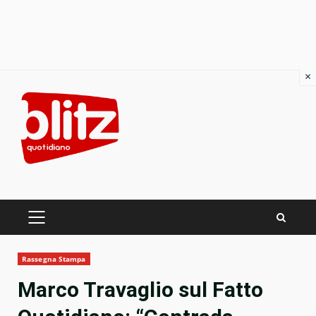
×
Skip
to
content
PRIMARY
MENU
Rassegna Stampa
Marco Travaglio sul Fatto