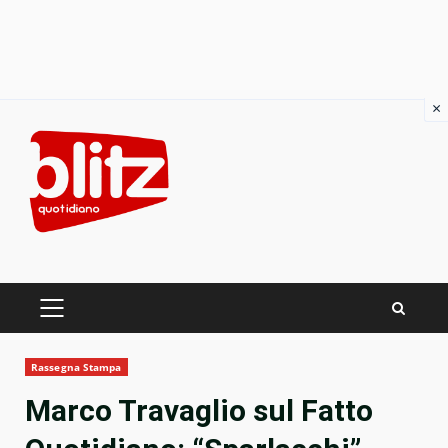
×
Skip
to
content
PRIMARY
MENU
Rassegna Stampa
Marco Travaglio sul Fatto