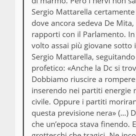
di marmo. Però i nervi non sa
Sergio Mattarella certamente 
dove ancora sedeva De Mita, ne
rapporti con il Parlamento. 
volto assai più giovane sotto i
Sergio Mattarella, seguitando 
profetico: «Anche la Dc si tro
Dobbiamo riuscire a rompere i
inserendo nei partiti energie 
civile. Oppure i partiti morira
questa previsione nera» (…) 
che un’epoca stava finendo. E 
grotteschi che tragici. Ne in