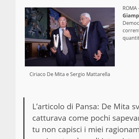
ROMA 
Giampa
Democra
corrent
quantit
Ciriaco De Mita e Sergio Mattarella
L’articolo di Pansa: De Mita sv
catturava come pochi sapevan
tu non capisci i miei ragion