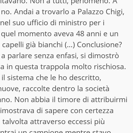
ltavano. Non a tutti, perlomeno. A
no. Andai a trovarlo a Palazzo Chigi,
l suo ufficio di ministro per i
In quel momento aveva 48 anni e un
 capelli già bianchi (…) Conclusione?
a parlare senza enfasi, si dimostrò
va in questa trappola molto rischiosa.
l sistema che le ho descritto,
nuove, raccolte dentro la società
nno. Non abbia il timore di attribuirmi
Dimostrava di sapere con certezza
talvolta attraverso eccessi più
contrai un campione mentre stavo