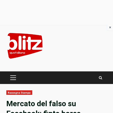
×
Skip
to
content
PRIMARY
MENU
Rassegna Stampa
Mercato del falso su