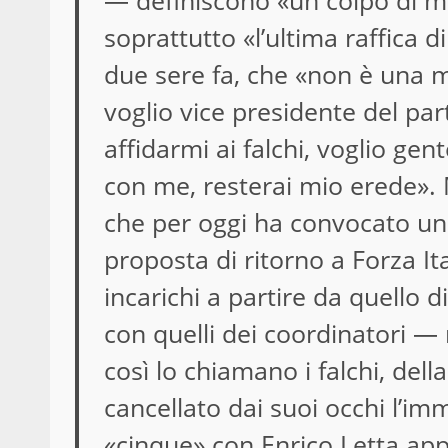
— definiscono «un colpo di ma
soprattutto «l’ultima raffica d
due sere fa, che «non è una mo
voglio vice presidente del par
affidarmi ai falchi, voglio ge
con me, resterai mio erede». 
che per oggi ha convocato un 
proposta di ritorno a Forza I
incarichi a partire da quello 
con quelli dei coordinatori —
così lo chiamano i falchi, dell
cancellato dai suoi occhi l’im
«cinque» con Enrico Letta app