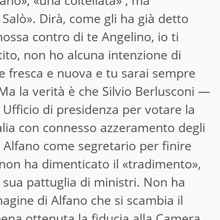
no», «una coltellata» , ma
i Salò». Dirà, come gli ha già detto
ssa contro di te Angelino, io ti
tito, non ho alcuna intenzione di
nte fresca e nuova e tu sarai sempre
Ma la verità è che Silvio Berlusconi —
Ufficio di presidenza per votare la
talia con connesso azzeramento degli
di Alfano come segretario per finire
 non ha dimenticato il «tradimento»,
a sua pattuglia di ministri. Non ha
magine di Alfano che si scambia il
ena ottenuta la fiducia alla Camera,