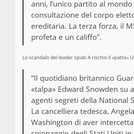
anni, l’unico partito al mondo
consultazione del corpo eletto
ereditaria. La terza forza, il 
profeta e un califfo”.
Lo scandalo dei leader spiati A rischio il «patto» 
“Il quotidiano britannico Guard
«talpa» Edward Snowden su al
agenti segreti della National S
La cancelliera tedesca, Ange
Washington di aver intercetta
spionaggio degli Stati Uniti in