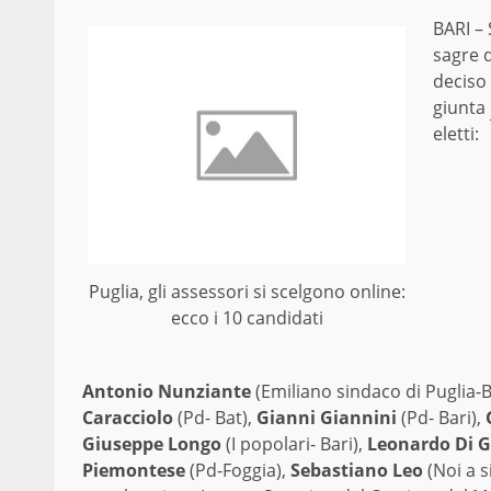
BARI – 
sagre d
deciso 
giunta
eletti:
Puglia, gli assessori si scelgono online:
ecco i 10 candidati
Antonio Nunziante
(Emiliano sindaco di Puglia-B
Caracciolo
(Pd- Bat),
Gianni Giannini
(Pd- Bari),
G
Giuseppe Longo
(I popolari- Bari),
Leonardo Di G
Piemontese
(Pd-Foggia),
Sebastiano Leo
(Noi a s