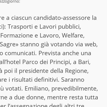
Mezzogiorno:
re a ciascun candidato-assessore la
i): Trasporti e Lavori pubblici,
e, Formazione e Lavoro, Welfare,
le «Sagre» stanno già votando via web,
loro comunicati. Prevista anche una
ll’hotel Parco dei Principi, a Bari,
rà poi il presidente della Regione,
e i risultati definitivi. Saranno
iù votati. Emiliano, prevedibilmente,
rne a due donne, mentre resta tutta
er l’assegnazione degli altri tre