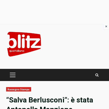
×
Skip
to
content
PRIMARY
MENU
Rassegna Stampa
“Salva Berlusconi”: è stata