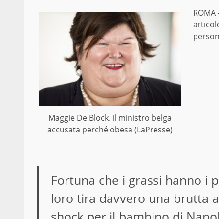
ROMA –
articol
persone
Maggie De Block, il ministro belga
accusata perché obesa (LaPresse)
Fortuna che i grassi hanno i p
loro tira davvero una brutta a
shock per il
bambino di Napol