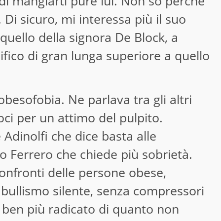
 di mangiarti pure lui. Non so perché
 Di sicuro, mi interessa più il suo
 quello della signora De Block, a
fico di gran lunga superiore a quello
 obesofobia. Ne parlava tra gli altri
ci per un attimo del pulpito.
Adinolfi che dice basta alle
o Ferrero che chiede più sobrietà.
 confronti delle persone obese,
n bullismo silente, senza compressori
 è ben più radicato di quanto non