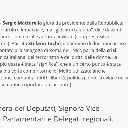
–
Sergio Mattarella
giura da presidente della Repubblica
:
n arbitro imparziale, ma i giocatori aiutino”, dice davanti
mere riunite e alle autorità invitate (compreso Silvio
oni). Poi cita
Stefano Taché,
il bambino di due anni ucciso
tentato alla sinagoga di Roma nel 1982, parla della
crisi
ca italiana, del terrorismo e dei diritti delle donne. La
più usata è stata “significa”, che a un certo punto è stata
a più volte come ritornello. Molto utilizzate anche
zione, comunità, diritti, libertà, politica (come si evince nell
 semantica riportata qui accanto).
era dei Deputati, Signora Vice
 Parlamentari e Delegati regionali,