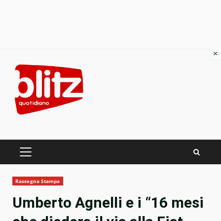
×
Skip
to
content
PRIMARY
MENU
Rassegna Stampa
Umberto Agnelli e i “16 mesi