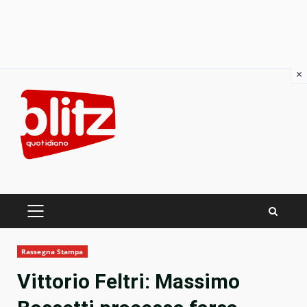
×
Skip
to
content
PRIMARY
MENU
Rassegna Stampa
Vittorio Feltri: Massimo