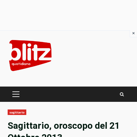
×
Skip
to
content
PRIMARY
MENU
sagittario
Sagittario, oroscopo del 21