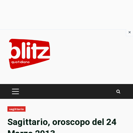
×
Skip
to
content
PRIMARY
MENU
sagittario
Sagittario, oroscopo del 24