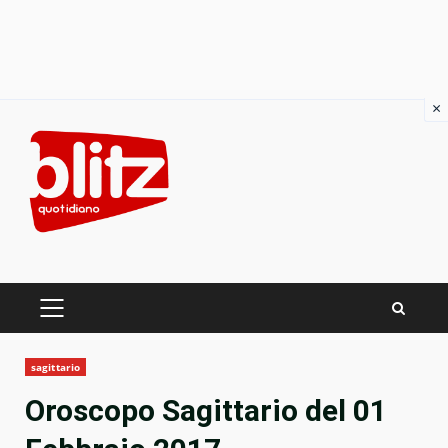
×
Skip
to
content
PRIMARY
MENU
sagittario
Oroscopo Sagittario del 01