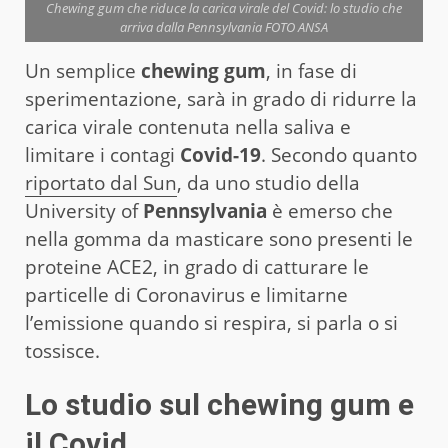
Chewing gum che riduce la carica virale del Covid: lo studio che
arriva dalla Pennsylvania FOTO ANSA
Un semplice
chewing gum
, in fase di
sperimentazione, sarà in grado di ridurre la
carica virale contenuta nella saliva e
limitare i contagi
Covid-19
. Secondo quanto
riportato dal Sun
, da uno studio della
University of
Pennsylvania
è emerso che
nella gomma da masticare sono presenti le
proteine ACE2, in grado di catturare le
particelle di Coronavirus e limitarne
l’emissione quando si respira, si parla o si
tossisce.
Lo studio sul chewing gum e
il Covid