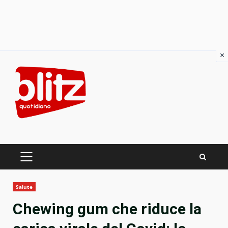
×
Skip
to
content
PRIMARY
MENU
Salute
Chewing gum che riduce la