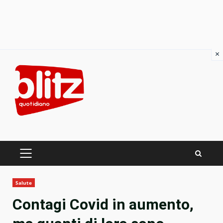
×
Skip
to
content
PRIMARY
MENU
Salute
Contagi Covid in aumento,