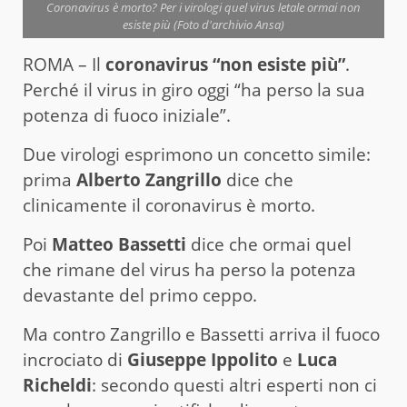
Coronavirus è morto? Per i virologi quel virus letale ormai non
esiste più (Foto d'archivio Ansa)
ROMA – Il
coronavirus “non esiste più”
.
Perché il virus in giro oggi “ha perso la sua
potenza di fuoco iniziale”.
Due virologi esprimono un concetto simile:
prima
Alberto Zangrillo
dice che
clinicamente il coronavirus è morto.
Poi
Matteo Bassetti
dice che ormai quel
che rimane del virus ha perso la potenza
devastante del primo ceppo.
Ma contro Zangrillo e Bassetti arriva il fuoco
incrociato di
Giuseppe Ippolito
e
Luca
Richeldi
: secondo questi altri esperti non ci