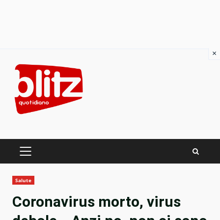
×
Skip
to
content
PRIMARY
MENU
Salute
Coronavirus morto, virus