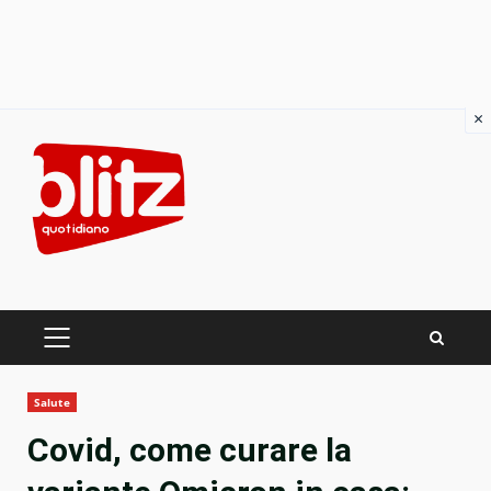
×
Skip
to
content
PRIMARY
MENU
Salute
Covid, come curare la