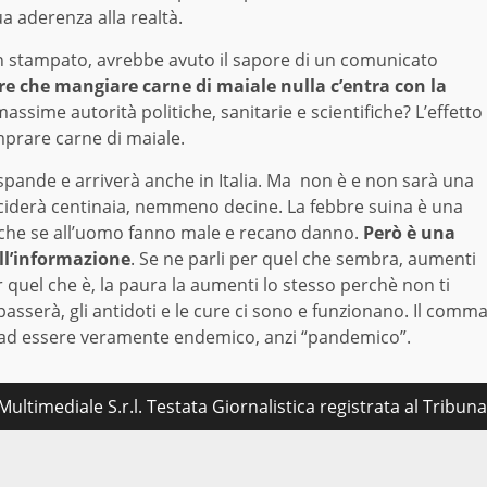
a aderenza alla realtà.
n stampato, avrebbe avuto il sapore di un comunicato
ire che mangiare carne di maiale nulla c’entra con la
assime autorità politiche, sanitarie e scientifiche? L’effetto
omprare carne di maiale.
 espande e arriverà anche in Italia. Ma non è e non sarà una
ciderà centinaia, nemmeno decine. La febbre suina è una
nche se all’uomo fanno male e recano danno.
Però è una
ell’informazione
. Se ne parli per quel che sembra, aumenti
 quel che è, la paura la aumenti lo stesso perchè non ti
asserà, gli antidoti e le cure ci sono e funzionano. Il comm
ui ad essere veramente endemico, anzi “pandemico”.
ultimediale S.r.l. Testata Giornalistica registrata al Tribu