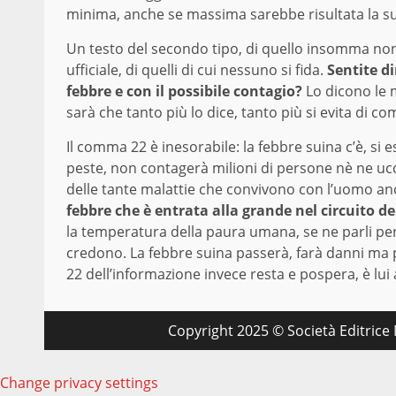
minima, anche se massima sarebbe risultata la su
Un testo del secondo tipo, di quello insomma no
ufficiale, di quelli di cui nessuno si fida.
Sentite d
febbre e con il possibile contagio?
Lo dicono le m
sarà che tanto più lo dice, tanto più si evita di c
Il comma 22 è inesorabile: la febbre suina c’è, si
peste, non contagerà milioni di persone nè ne uc
delle tante malattie che convivono con l’uomo a
febbre che è entrata alla grande nel circuito d
la temperatura della paura umana, se ne parli per
credono. La febbre suina passerà, farà danni ma p
22 dell’informazione invece resta e pospera, è l
Copyright 2025 © Società Editrice M
Change privacy settings