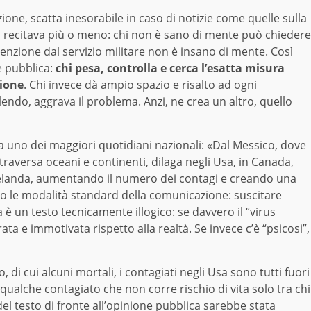
one, scatta inesorabile in caso di notizie come quelle sulla
o recitava più o meno: chi non è sano di mente può chiedere
esenzione dal servizio militare non è insano di mente. Così
te pubblica:
chi pesa, controlla e cerca l’esatta misura
nione
. Chi invece dà ampio spazio e risalto ad ogni
ndo, aggrava il problema. Anzi, ne crea un altro, quello
a uno dei maggiori quotidiani nazionali: «Dal Messico, dove
 attraversa oceani e continenti, dilaga negli Usa, in Canada,
Zelanda, aumentando il numero dei contagi e creando una
ndo le modalità standard della comunicazione: suscitare
 è un testo tecnicamente illogico: se davvero il “virus
ata e immotivata rispetto alla realtà. Se invece c’è “psicosi”,
, di cui alcuni mortali, i contagiati negli Usa sono tutti fuori
 qualche contagiato che non corre rischio di vita solo tra chi
 del testo di fronte all’opinione pubblica sarebbe stata