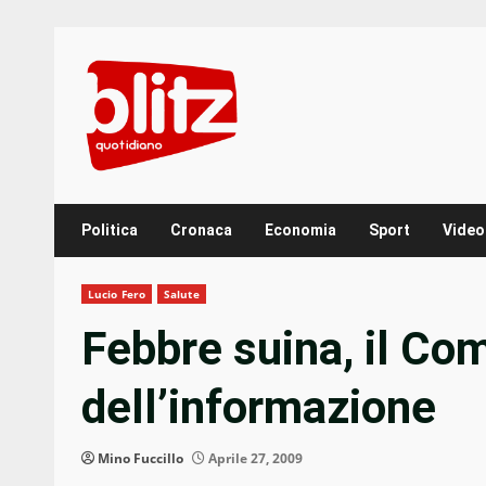
Skip
to
content
Politica
Cronaca
Economia
Sport
Video
Lucio Fero
Salute
Febbre suina, il C
dell’informazione
Mino Fuccillo
Aprile 27, 2009