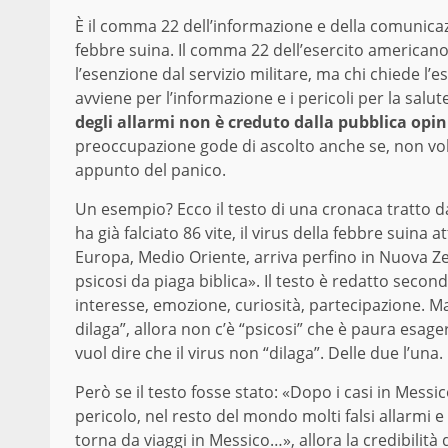
È il comma 22 dell’informazione e della comunicazi
febbre suina. Il comma 22 dell’esercito american
l’esenzione dal servizio militare, ma chi chiede l’
avviene per l’informazione e i pericoli per la salu
degli allarmi non è creduto dalla pubblica opi
preoccupazione gode di ascolto anche se, non vole
appunto del panico.
Un esempio? Ecco il testo di una cronaca tratto d
ha già falciato 86 vite, il virus della febbre suina
Europa, Medio Oriente, arriva perfino in Nuova 
psicosi da piaga biblica». Il testo è redatto seco
interesse, emozione, curiosità, partecipazione. Ma
dilaga”, allora non c’è “psicosi” che è paura esager
vuol dire che il virus non “dilaga”. Delle due l’una.
Però se il testo fosse stato: «Dopo i casi in Messico
pericolo, nel resto del mondo molti falsi allarmi e
torna da viaggi in Messico…», allora la credibilità