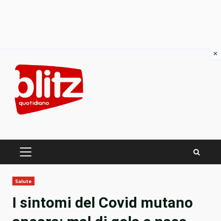
×
Skip
to
content
PRIMARY
MENU
Salute
I sintomi del Covid mutano