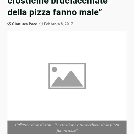
crosticine bruciacchiate
della pizza fanno male”
Gianluca Pace
Febbraio 8, 2017
L'allarme della dietista: "Le crosticine bruciacchiate della pizza
fanno male"