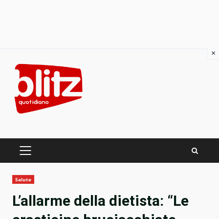
×
Skip
to
content
PRIMARY
MENU
Salute
L’allarme della dietista: “Le