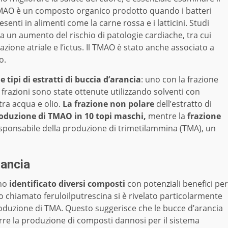
 TMAO è un composto organico prodotto quando i batteri
senti in alimenti come la carne rossa e i latticini. Studi
 a un aumento del rischio di patologie cardiache, tra cui
llazione atriale e l’ictus. Il TMAO è stato anche associato a
o.
 tipi di estratti di buccia d’arancia
: uno con la frazione
 frazioni sono state ottenute utilizzando solventi con
 tra acqua e olio.
La frazione non polare
dell’estratto di
oduzione di TMAO in 10 topi maschi,
mentre la
frazione
sponsabile della produzione di trimetilammina (TMA), un
rancia
nno
identificato diversi composti
con potenziali benefici per
o chiamato feruloilputrescina si è rivelato particolarmente
produzione di TMA. Questo suggerisce che le bucce d’arancia
e la produzione di composti dannosi per il sistema