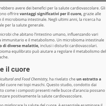
rebbero avere dei benefici per la salute cardiovascolare. Gli
ono offrire
vantaggi significativi per il cuore,
grazie alle
 il microbioma intestinale. Negli ultimi anni, la ricerca ha
le per la salute generale.
i microbi che abitano l’intestino umano, influenzando vari
stema immunitario e il metabolismo. Un microbioma intestinale
o di diverse malattie,
inclusi i disturbi cardiovascolari.
ioma equilibrato può aiutare a regolare il metabolismo del
ache.
e il cuore
ricultural and Food Chemistry
, ha rivelato che
un estratto a
del cuore nei topi maschi. Questo studio, condotto dai
orato come i composti presenti nelle bucce d’arancia possano
enzare positivamente la salute cardiovascolare.
migliorare la salute del cuore, è essenziale esaminare il