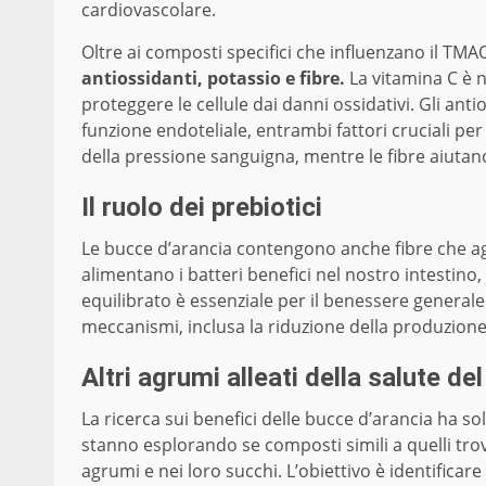
cardiovascolare.
Oltre ai composti specifici che influenzano il TMA
antiossidanti, potassio e fibre.
La vitamina C è n
proteggere le cellule dai danni ossidativi. Gli ant
funzione endoteliale, entrambi fattori cruciali per 
della pressione sanguigna, mentre le fibre aiutano
Il ruolo dei prebiotici
Le bucce d’arancia contengono anche fibre che ag
alimentano i batteri benefici nel nostro intest
equilibrato è essenziale per il benessere generale
meccanismi, inclusa la riduzione della produzion
Altri agrumi alleati della salute de
La ricerca sui benefici delle bucce d’arancia ha so
stanno esplorando se composti simili a quelli trov
agrumi e nei loro succhi. L’obiettivo è identificar