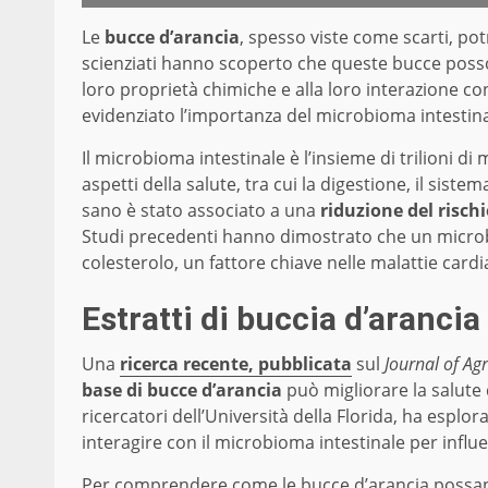
Le
bucce d’arancia
, spesso viste come scarti, pot
scienziati hanno scoperto che queste bucce poss
loro proprietà chimiche e alla loro interazione con
evidenziato l’importanza del microbioma intestina
Il microbioma intestinale è l’insieme di trilioni d
aspetti della salute, tra cui la digestione, il si
sano è stato associato a una
riduzione del rischi
Studi precedenti hanno dimostrato che un microb
colesterolo, un fattore chiave nelle malattie cardi
Estratti di buccia d’arancia 
Una
ricerca recente, pubblicata
sul
Journal of Ag
base di bucce d’arancia
può migliorare la salute 
ricercatori dell’Università della Florida, ha espl
interagire con il microbioma intestinale per influ
Per comprendere come le bucce d’arancia possano 