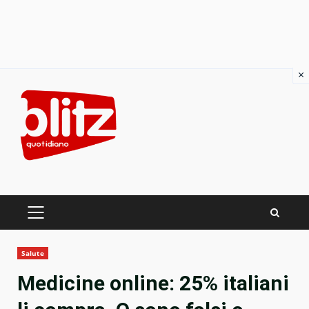
×
Skip
to
content
PRIMARY
MENU
Salute
Medicine online: 25% italiani