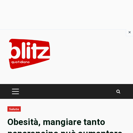
×
Skip
to
content
PRIMARY
MENU
Salute
Obesità, mangiare tanto