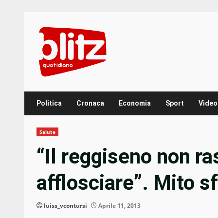
Skip
to
content
Politica
Cronaca
Economia
Sport
Video
Salute
“Il reggiseno non ras
afflosciare”. Mito s
luiss_vcontursi
Aprile 11, 2013