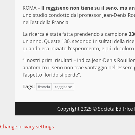
ROMA –
Il reggiseno non tiene su il seno, ma anz
uno studio condotto dal professor Jean-Denis Rou
nell’est della Francia.
La ricerca è stata fatta prendendo a campione
33
un anno. Queste 130, secondo i risultati della r
quando era iniziato l’esperimento, e più di color
“I nostri primi risultati – indica Jean-Denis Rouill
anatomico il seno non trae vantaggio nell’essere p
l’aspetto florido si perde”.
Tags:
francia
reggiseno
Copyright 2025 © Società Editrice M
Change privacy settings