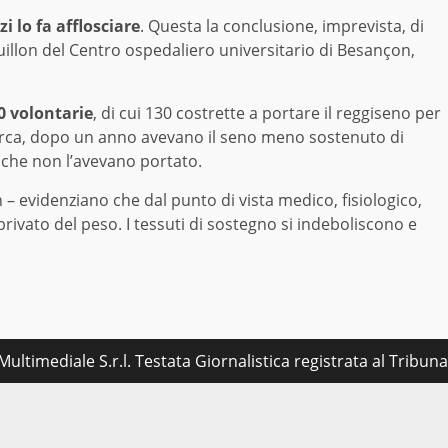
i lo fa afflosciare
. Questa la conclusione, imprevista, di
illon del Centro ospedaliero universitario di Besançon,
0 volontarie
, di cui 130 costrette a portare il reggiseno per
icerca, dopo un anno avevano il seno meno sostenuto di
o che non l’avevano portato.
on – evidenziano che dal punto di vista medico, fisiologico,
rivato del peso. I tessuti di sostegno si indeboliscono e
ultimediale S.r.l. Testata Giornalistica registrata al Tribu