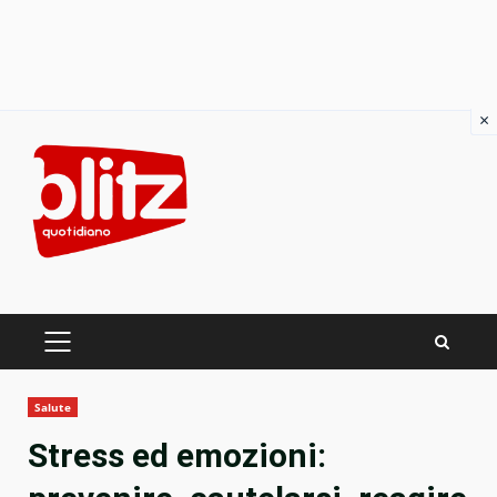
×
Skip
to
content
PRIMARY
MENU
Salute
Stress ed emozioni: