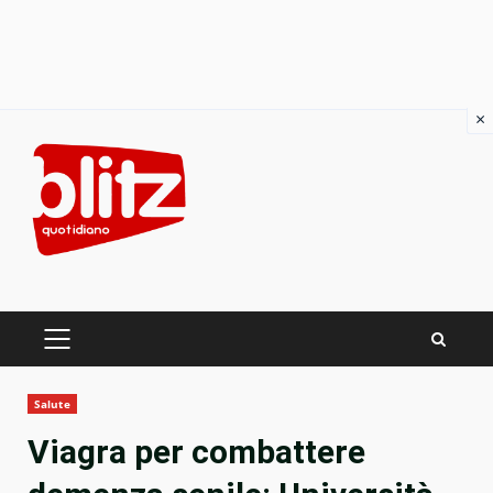
×
Skip
to
content
PRIMARY
MENU
Salute
Viagra per combattere