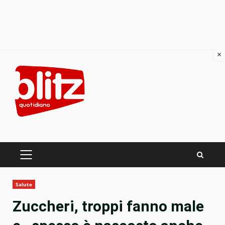
×
Skip
to
content
PRIMARY
MENU
Salute
Zuccheri, troppi fanno male