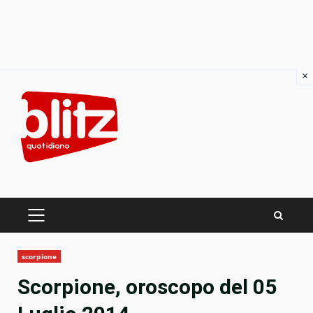
×
Skip
to
content
PRIMARY
MENU
scorpione
Scorpione, oroscopo del 05