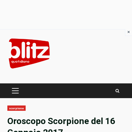
×
Skip
to
content
PRIMARY
MENU
scorpione
Oroscopo Scorpione del 16