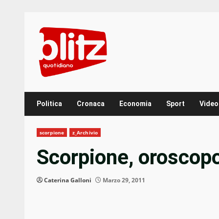
Skip
to
content
Politica
Cronaca
Economia
Sport
Video
scorpione
z_Archivio
Scorpione, oroscop
Caterina Galloni
Marzo 29, 2011