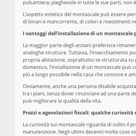
pulsantiera; pieghevole in tutte le sue parti, non 
L’aspetto estetico del montascale può essere pers
di binari e mancorrente, di colori e rivestimenti ne
I vantaggi dell’installazione di un montascale p
La maggior parte degli anziani preferisce rimanere
analoghe strutture. Tuttavia, l’invecchiamento può
propria abitazione, soprattutto se strutturata su p
domestico, l’installazione di un montascale può c
più a lungo possibile nella casa che conosce e am
Ovviamente, anche una persona disabile acquista
tra i piani, senza dover rinunciare ad una parte de
può migliorare la qualità della vita.
Prezzi e agevolazioni fiscali: qualche curiosità
La curiosità sui montascale riguarda di solito il pre
manutenzione. Negli ultimi decenni molte cose son