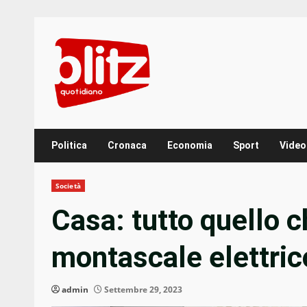
Skip
to
content
Politica
Cronaca
Economia
Sport
Video
Società
Casa: tutto quello c
montascale elettric
admin
Settembre 29, 2023