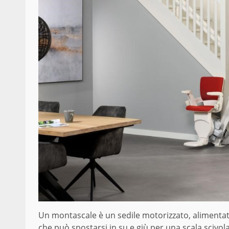
Un montascale è un sedile motorizzato, alimentato d
che può spostarsi in su e giù per una scala scivol