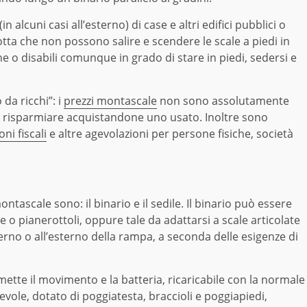
n alcuni casi all’esterno) di case e altri edifici pubblici o
otta che non possono salire e scendere le scale a piedi in
ne o disabili comunque in grado di stare in piedi, sedersi e
 da ricchi”: i
prezzi montascale
non sono assolutamente
à di risparmiare acquistandone uno usato. Inoltre sono
ni fiscali
e altre agevolazioni per persone fisiche, società
scale sono: il binario e il sedile. Il binario può essere
 o pianerottoli, oppure tale da adattarsi a scale articolate
erno o all’esterno della rampa, a seconda delle esigenze di
mette il movimento e la batteria, ricaricabile con la normale
vole, dotato di poggiatesta, braccioli e poggiapiedi,