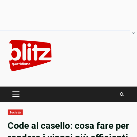
×
Skip
to
content
PRIMARY
MENU
Società
Code al casello: cosa fare per