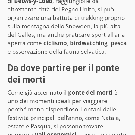
di
Betws-y-Coed
, raggiungibile da
altrettante città del Regno Unito, si può
organizzare una battuta di trekking proprio
sulla montagna dello Snowden, la più alta
del Galles, ma anche praticare sport all’aria
aperta come
ciclismo
,
birdwatching
,
pesca
e osservazione della fauna selvatica.
Da dove partire per il ponte
dei morti
Come già accennato il
ponte dei morti
è
uno dei momenti ideali per viaggiare
perché meno dispendioso. Lontani dalle
festività principali dell’anno, come Natale,
estate e Pasqua, si possono trovare
numerosi
voli economici
, specie se si parte