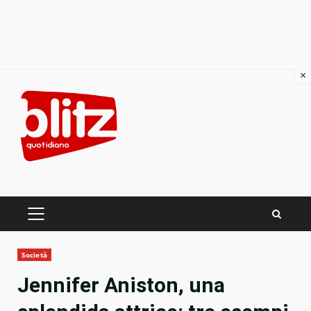
×
Skip
to
content
PRIMARY
MENU
Società
Jennifer Aniston, una