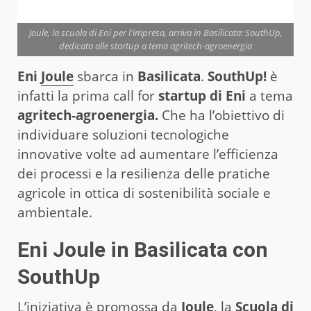
Joule, la scuola di Eni per l'impresa, arriva in Basilicata: SouthUp,
dedicata alle startup a tema agritech-agroenergia
Eni
Joule
sbarca in
Basilicata
.
SouthUp!
è
infatti la prima call for
startup di Eni
a tema
agritech-agroenergia.
Che ha l’obiettivo di
individuare soluzioni tecnologiche
innovative volte ad aumentare l’efficienza
dei processi e la resilienza delle pratiche
agricole in ottica di sostenibilità sociale e
ambientale.
Eni Joule in Basilicata con
SouthUp
L’iniziativa è promossa da
Joule
, la
Scuola di