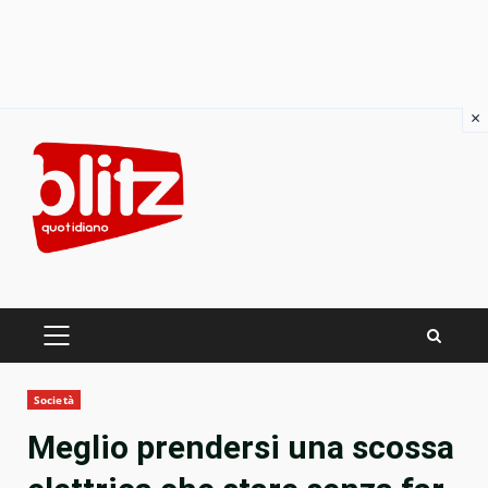
×
Skip
to
content
PRIMARY
MENU
Società
Meglio prendersi una scossa