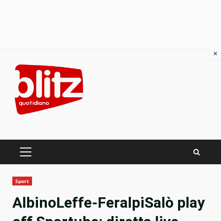
×
Skip
to
content
PRIMARY
MENU
Sport
AlbinoLeffe-FeralpiSalò play