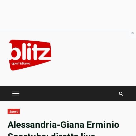
×
Skip
to
content
PRIMARY
MENU
Sport
Alessandria-Giana Erminio