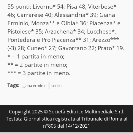
55 punti; Livorno* 54; Pisa 48; Viterbese*
46; Carrarese 40; Alessandria* 39; Giana
Erminio, Monza** e Olbia* 36; Piacenza* e
Pistoiese* 35; Arzachena* 34; Lucchese*,
Pontedera e Pro Piacenza** 31; Arezzo***
(-3) 28; Cuneo* 27; Gavorrano 22; Prato* 19.
* = 1 partita in meno;
** = 2 partite in meno;
*** = 3 partite in meno.
Tags:
giana erminio
serie c
Copyright 2025 © Società Editrice Multimediale S.r.l.
Testata Giornalistica registrata al Tribunale di Roma al
n°805 del 14/12/2021