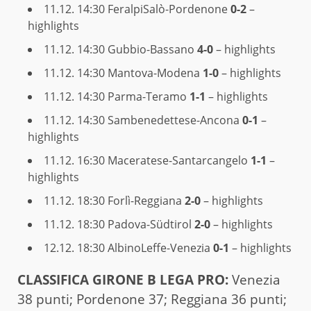
11.12. 14:30
FeralpiSalò-Pordenone
0-2
–
highlights
11.12. 14:30
Gubbio-Bassano
4-0
– highlights
11.12. 14:30
Mantova-Modena
1-0
– highlights
11.12. 14:30
Parma-Teramo
1-1
– highlights
11.12. 14:30
Sambenedettese-Ancona
0-1
–
highlights
11.12. 16:30
Maceratese-Santarcangelo
1-1
–
highlights
11.12. 18:30
Forlì-Reggiana
2-0
– highlights
11.12. 18:30
Padova-Südtirol
2-0
– highlights
12.12. 18:30
AlbinoLeffe-Venezia
0-1
– highlights
CLAS­SI­FI­CA GIRONE B LEGA PRO:
Venezia
38 punti; Pordenone 37; Reggiana 36 punti;