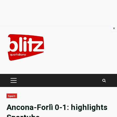
×
Skip
to
content
PRIMARY
MENU
Sport
Ancona-Forlì 0-1: highlights