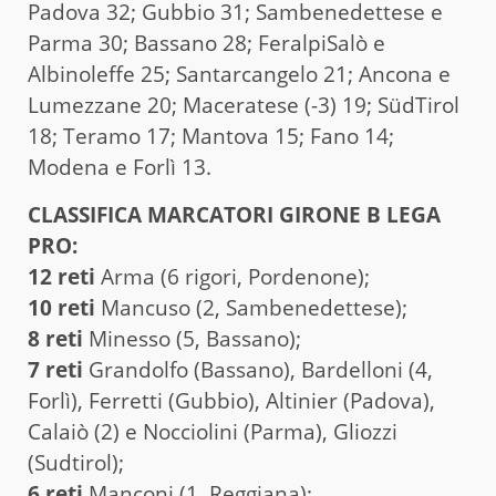
Padova 32; Gubbio 31; Sambenedettese e
Parma 30; Bassano 28; FeralpiSalò e
Albinoleffe 25; Santarcangelo 21; Ancona e
Lumezzane 20; Maceratese (-3) 19; SüdTirol
18; Teramo 17; Mantova 15; Fano 14;
Modena e Forlì 13.
CLASSIFICA MARCATORI GIRONE B LEGA
PRO:
12 reti
Arma (6 rigori, Pordenone);
10 reti
Mancuso (2, Sambenedettese);
8 reti
Minesso (5, Bassano);
7 reti
Grandolfo (Bassano), Bardelloni (4,
Forlì), Ferretti (Gubbio), Altinier (Padova),
Calaiò (2) e Nocciolini (Parma), Gliozzi
(Sudtirol);
6 reti
Manconi (1, Reggiana);