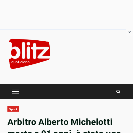
×
Skip
to
content
PRIMARY
MENU
Sport
Arbitro Alberto Michelotti