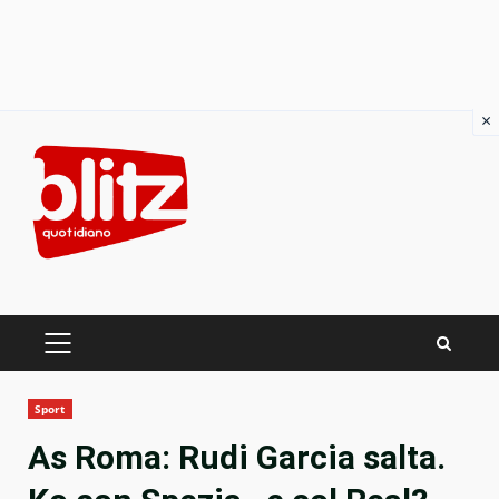
×
Skip
to
content
PRIMARY
MENU
Sport
As Roma: Rudi Garcia salta.