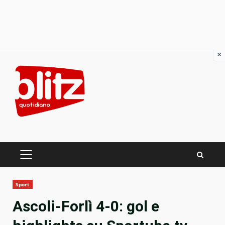
×
Skip
to
content
PRIMARY
MENU
Sport
Ascoli-Forlì 4-0: gol e