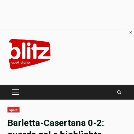
×
Skip
to
content
PRIMARY
MENU
Sport
Barletta-Casertana 0-2: