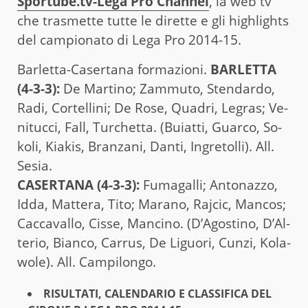
Sportube.tv-Lega Pro Channel
, la web tv
che trasmette tutte le dirette e gli highlights
del campionato di Lega Pro 2014-15.
Barletta-Casertana formazioni.
BAR­LET­TA
(4-3-3):
De Mar­ti­no; Zam­mu­to, Sten­dar­do,
Radi, Cor­tel­li­ni; De Rose, Qua­dri, Le­gras; Ve­
ni­tuc­ci, Fall, Tur­chet­ta. (Buiat­ti, Guar­co, So­
ko­li, Kia­kis, Bran­za­ni, Danti, In­gre­tol­li). All.
Sesia.
CA­SER­TA­NA (4-3-3):
Fu­ma­gal­li; An­to­naz­zo,
Idda, Mat­te­ra, Tito; Ma­ra­no, Ra­j­cic, Man­cos;
Cac­ca­val­lo, Cisse, Man­ci­no. (D’Ago­sti­no, D’Al­
te­rio, Bian­co, Car­rus, De Li­guo­ri, Cunzi, Ko­la­
wo­le). All. Cam­pi­lon­go.
RISULTATI, CALENDARIO E CLASSIFICA DEL