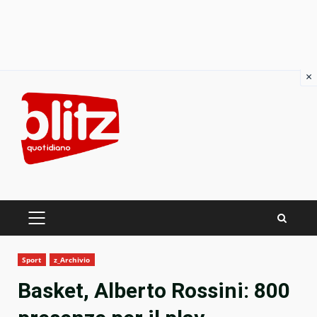
×
Skip
to
content
PRIMARY
MENU
Sport
z_Archivio
Basket, Alberto Rossini: 800